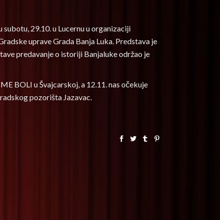
ubotu, 29.10. u Lucernu u organizaciji
Gradske uprave Grada Banja Luka. Predstava je
tave predavanje o istoriji Banjaluke održao je
E BOLI u Švajcarskoj, a 12.11. nas očekuje
Gradskog pozorišta Jazavac.