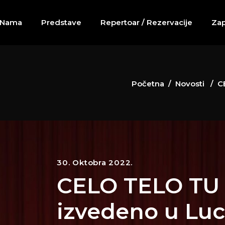
 Nama
Predstave
Repertoar / Rezervacije
Zap
Početna
/
Novosti
/
C
30. Oktobra 2022.
CELO TELO TU
izvedeno u Lu