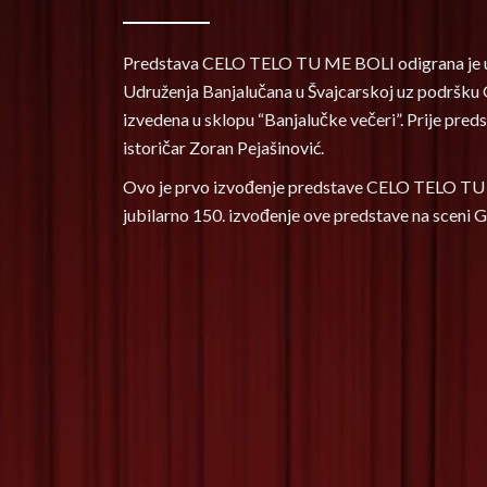
Predstava CELO TELO TU ME BOLI odigrana je u s
Udruženja Banjalučana u Švajcarskoj uz podršku 
izvedena u sklopu “Banjalučke večeri”. Prije preds
istoričar Zoran Pejašinović.
Ovo je prvo izvođenje predstave CELO TELO TU M
jubilarno 150. izvođenje ove predstave na sceni 