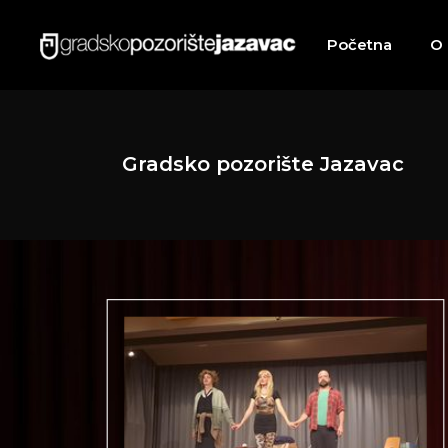
Početna
O
Gradsko pozorište Jazavac