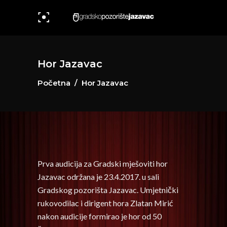
Hor Jazavac
Početna
/
Hor Jazavac
Prva audicija za Gradski mješoviti hor
Jazavac održana je 23.4.2017. u sali
Gradskog pozorišta Jazavac. Umjetnički
rukovodilac i dirigent hora Zlatan Mirić
nakon audicije formirao je hor od 50