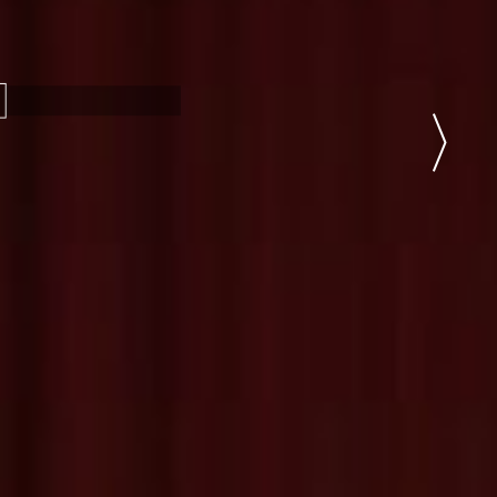
dio Jazavac
Čekamo te!