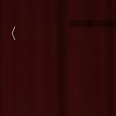
https://gpj.ba/studio-
Upiši i ti!
jazavac/