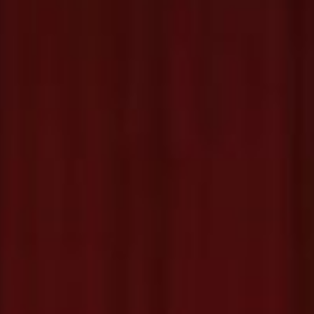
akt
Kako do nas?
 Milice 9, 78000 Banja Luka,
klikni za
navigaciju
on:
+387 51 462 887