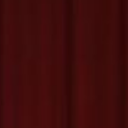
Pratite nas
Kont
Carice
BiH
Telef