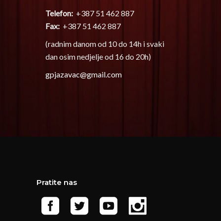
Telefon:
+387 51 462 887
Fax:
+387 51 462 887
(radnim danom od 10 do 14h i svaki
dan osim nedjelje od 16 do 20h)
gpjazavac@gmail.com
Pratite nas