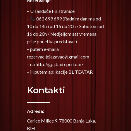
Rezervacije:
– U sanduče FB stranice
–
063 699 699 (Radnim danima od
10 do 14h i od 16 do 20h / Subotom od
16 do 20h / Nedjeljom sat vremena
prije početka predstave.)
– putem e-maila
rezervacijejazavac@gmail.c
om
– na http://gpj.ba/repertoar/
– ili putem aplikacije BL TEATAR
Kontakti
Adresa:
Carice Milice 9, 78000 Banja Luka,
BiH