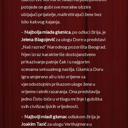
pobjede on gubi sve moralne obzire
ubijajući prijatelje, maltretirajući žene bez
bilo kakvog kajanja.
–
Najbolja mlada glumica
, po odluci žirija, je
Jelena Blagojević
za ulogu Dore u predstavi
„Naš razred“ Narodnog pozorišta Beograd.
Njen izraz karakteriše dostojanstveno
prikazivanje patnje čak i u najgorim
scenama seksualnog nasilja. Glumica Doru
igra umjereno ali u isto vrijeme sa
vjerodostojnim prikazom uloge žene u
vrijeme ratnih razaranja. Ona predstavlja
jedno čisto biće u vrtlogu mržnje i gubitka
svih civilizacijskih vrijednosti.
–
Najbolji mladi glumac
odlukom žirija je
Joakim Tasić
za ulogu Verthajmera u