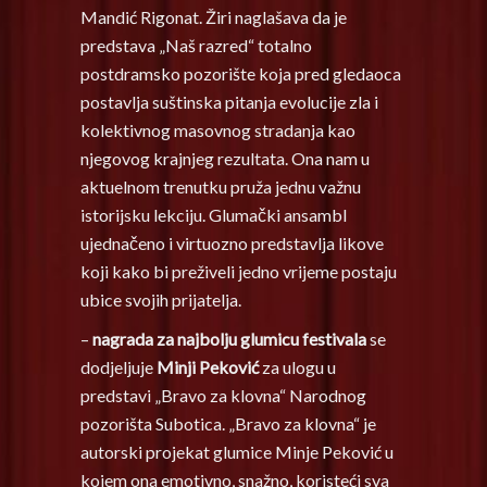
Mandić Rigonat. Žiri naglašava da je
predstava „Naš razred“ totalno
postdramsko pozorište koja pred gledaoca
postavlja suštinska pitanja evolucije zla i
kolektivnog masovnog stradanja kao
njegovog krajnjeg rezultata. Ona nam u
aktuelnom trenutku pruža jednu važnu
istorijsku lekciju. Glumački ansambl
ujednačeno i virtuozno predstavlja likove
koji kako bi preživeli jedno vrijeme postaju
ubice svojih prijatelja.
–
nagrada za najbolju glumicu festivala
se
dodjeljuje
Minji Peković
za ulogu u
predstavi „Bravo za klovna“ Narodnog
pozorišta Subotica. „Bravo za klovna“ je
autorski projekat glumice Minje Peković u
kojem ona emotivno, snažno, koristeći sva