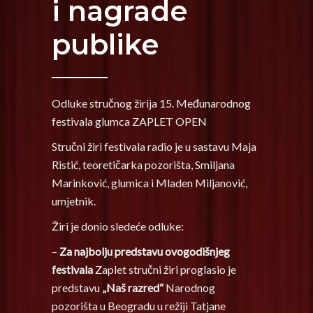
i nagrade
publike
Odluke stručnog žirija 15. Međunarodnog
festivala glumca ZAPLET OPEN
Stručni žiri festivala radio je u sastavu Maja
Ristić, teoretičarka pozorišta, Smiljana
Marinković, glumica i Mladen Miljanović,
umjetnik.
Žiri je donio sledeće odluke:
–
Za najbolju predstavu ovogodišnjeg
festivala
Zaplet stručni žiri proglasio je
predstavu
„Naš razred“
Narodnog
pozorišta u Beogradu u režiji Tatjane