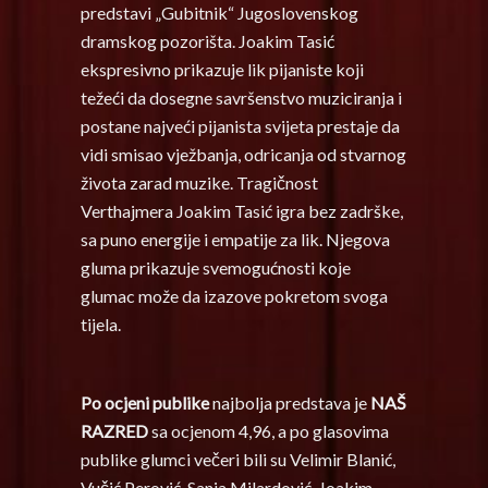
predstavi „Gubitnik“ Jugoslovenskog
dramskog pozorišta. Joakim Tasić
ekspresivno prikazuje lik pijaniste koji
težeći da dosegne savršenstvo muziciranja i
postane najveći pijanista svijeta prestaje da
vidi smisao vježbanja, odricanja od stvarnog
života zarad muzike. Tragičnost
Verthajmera Joakim Tasić igra bez zadrške,
sa puno energije i empatije za lik. Njegova
gluma prikazuje svemogućnosti koje
glumac može da izazove pokretom svoga
tijela.
Po ocjeni publike
najbolja predstava je
NAŠ
RAZRED
sa ocjenom 4,96, a po glasovima
publike glumci večeri bili su Velimir Blanić,
Vučić Perović, Sanja Milardović, Joakim