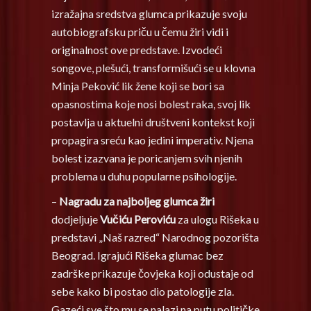
izražajna sredstva glumca prikazuje svoju
autobiografsku priču u čemu žiri vidi i
originalnost ove predstave. Izvodeći
songove, plešući, transformišući se u klovna
Minja Peković lik žene koji se bori sa
opasnostima koje nosi bolest raka, svoj lik
postavlja u aktuelni društveni kontekst koji
propagira sreću kao jedini imperativ. Njena
bolest izazvana je poricanjem svih njenih
problema u duhu popularne psihologije.
–
Nagradu za najboljeg glumca žiri
dodjeljuje
Vučiću Peroviću
za ulogu Rišeka u
predstavi „Naš razred“ Narodnog pozorišta
Beograd. Igrajući Rišeka glumac bez
zadrške prikazuje čovjeka koji odustaje od
sebe kako bi postao dio patologije zla.
Gazeći sve što mu se nalazi na putu političke