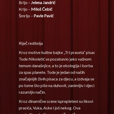
Brljo –
Jelena Jandrić
Krljo –
Miloš Ćebić
Šmrljo –
Pavle Pavić
Riječ reditelja
Kroz motive kultne bajke „Tri praseta“ pisac
Tode Nikoletić se pozabavio jako važnom
temom današnjice, a to je ekologija i borba
za spas planete. Tode je jedan od naših
značajnijih živih pisaca za djecu, a izdvaja se
po tome što piše na duhovit, zanimljiv i djeci
razumljiv način.
Kroz dinamične scene isprepleteni su likovi
prasića, Vuka, Aske i još nekog. Ova