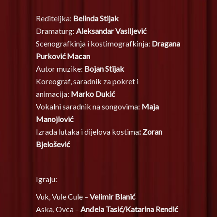
Rediteljka:
Belinda Stijak
Dramaturg:
Aleksandar Vasiljević
Scenografkinja i kostimografkinja:
Dragana
Purković Macan
Autor muzike:
Bojan Stijak
Koreograf, saradnik za pokret i
animacija:
Marko Dukić
Vokalni saradnik na songovima:
Maja
Manojlović
Izrada lutaka i dijelova kostima
: Zoran
Bjelošević
Igraju:
Vuk, Vule Cule –
Velimir Blanić
Aska, Ovca –
Anđela Tasić/Katarina Rendić