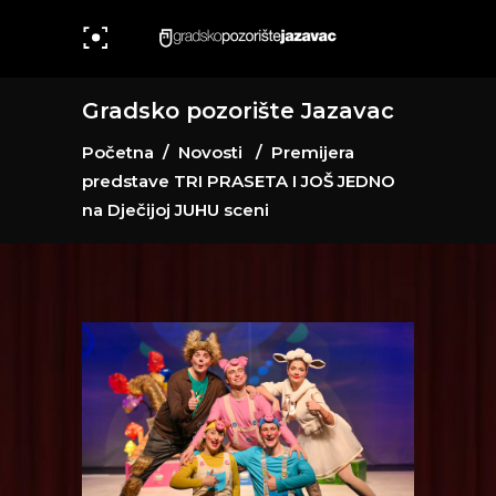
Gradsko pozorište Jazavac
Početna
/
Novosti
/
Premijera
predstave TRI PRASETA I JOŠ JEDNO
na Dječijoj JUHU sceni