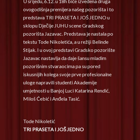
U srijedu, 6.12. u 18h biće izvedena druga
ovogodišnja premijera našeg pozorišta i to
predstava TRI PRASETA I JOŠ JEDNO u
sklopu Dječije JUHU scene Gradskog
pozorišta Jazavac. Predstava je nastala po
tekstu Tode Nikoletića, a u režiji Belinde
Stijak. I u ovoj predstavi Gradsko pozorište
Jazavac nastavlja da daje šansu mladim
pozorišnim stvaraocima pa su pored
iskusnijih kolega svoje prve profesionalne
uloge napravili studenti Akademije
umjetnosti u Banjoj Luci Katarina Rendić,
Miloš Ćebić i Anđela Tasić.
Tode Nikoletić
TRI PRASETA I JOŠ JEDNO