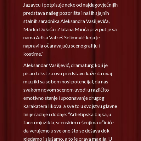
Jazavcu i potpisuje neke od najdugovječnijih
predstava našeg pozorišta i naših sjajnih
stalnih saradnika Aleksandra Vasiljevića,
Marka Dukića i Zlatana Mirića prvi put je sa
nama Adisa Vatreš Selimović koja je
napravila očaravajuću scenografiju i
kostime.”
Aleksandar Vasiljević, dramaturg koji je
pisao tekst za ovu predstavu kaže da ovaj
mjuzikl sa sobom nosi potencijal, da nas
svakom novom scenom uvodi u različito
emotivno stanje i upoznavanje drugog
karakatera likova, a sve to u svojstvu glavne
linije radnje i dodaje: “Arhetipska bajka, u
žanru mjuzikla, scenskim rešenjima učiniće
da verujemo u sve ono što se dešava dok
gledamo i slušamo, a to je prava magija. U