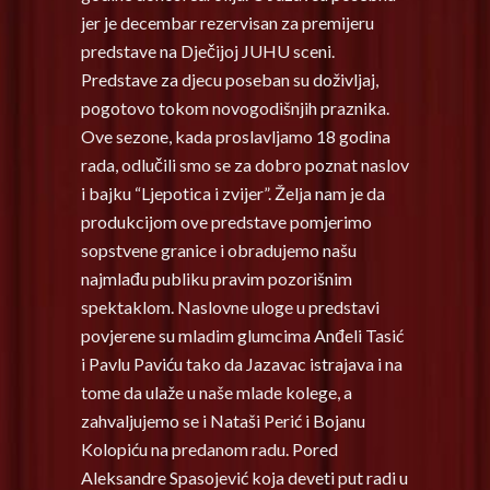
jer je decembar rezervisan za premijeru
predstave na Dječijoj JUHU sceni.
Predstave za djecu poseban su doživljaj,
pogotovo tokom novogodišnjih praznika.
Ove sezone, kada proslavljamo 18 godina
rada, odlučili smo se za dobro poznat naslov
i bajku “Ljepotica i zvijer”. Želja nam je da
produkcijom ove predstave pomjerimo
sopstvene granice i obradujemo našu
najmlađu publiku pravim pozorišnim
spektaklom. Naslovne uloge u predstavi
povjerene su mladim glumcima Anđeli Tasić
i Pavlu Paviću tako da Jazavac istrajava i na
tome da ulaže u naše mlade kolege, a
zahvaljujemo se i Nataši Perić i Bojanu
Kolopiću na predanom radu. Pored
Aleksandre Spasojević koja deveti put radi u