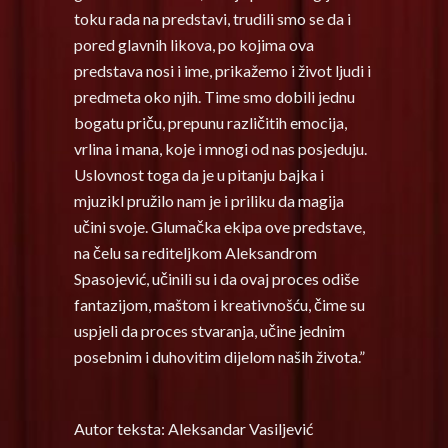
toku rada na predstavi, trudili smo se da i
pored glavnih likova, po kojima ova
predstava nosi i ime, prikažemo i život ljudi i
predmeta oko njih. Time smo dobili jednu
bogatu priču, prepunu različitih emocija,
vrlina i mana, koje i mnogi od nas posjeduju.
Uslovnost toga da je u pitanju bajka i
mjuzikl pružilo nam je i priliku da magija
učini svoje. Glumačka ekipa ove predstave,
na čelu sa rediteljkom Aleksandrom
Spasojević, učinili su i da ovaj proces odiše
fantazijom, maštom i kreativnošću, čime su
uspjeli da proces stvaranja, učine jednim
posebnim i duhovitim dijelom naših života.”
Autor teksta: Aleksandar Vasiljević