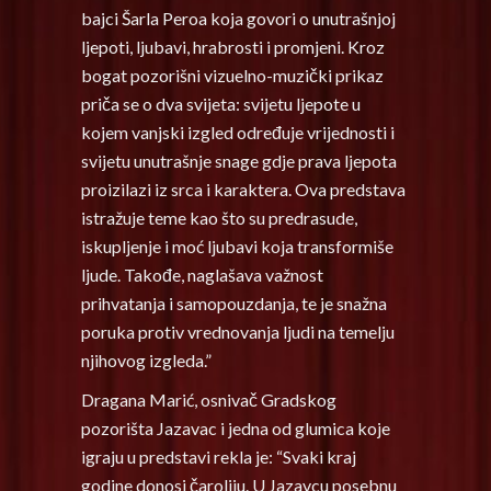
bajci Šarla Peroa koja govori o unutrašnjoj
ljepoti, ljubavi, hrabrosti i promjeni. Kroz
bogat pozorišni vizuelno-muzički prikaz
priča se o dva svijeta: svijetu ljepote u
kojem vanjski izgled određuje vrijednosti i
svijetu unutrašnje snage gdje prava ljepota
proizilazi iz srca i karaktera. Ova predstava
istražuje teme kao što su predrasude,
iskupljenje i moć ljubavi koja transformiše
ljude. Takođe, naglašava važnost
prihvatanja i samopouzdanja, te je snažna
poruka protiv vrednovanja ljudi na temelju
njihovog izgleda.”
Dragana Marić, osnivač Gradskog
pozorišta Jazavac i jedna od glumica koje
igraju u predstavi rekla je: “Svaki kraj
godine donosi čaroliju. U Jazavcu posebnu