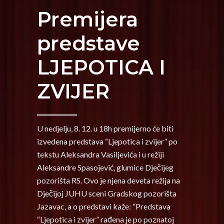
Premijera
predstave
LJEPOTICA I
ZVIJER
U nedjelju, 8. 12. u 18h premijerno će biti
izvedena predstava “Ljepotica i zvijer” po
tekstu Aleksandra Vasiljevića i u režiji
Aleksandre Spasojević, glumice Dječijeg
pozorišta RS. Ovo je njena deveta režija na
Dječijoj JUHU sceni Gradskog pozorišta
Jazavac, a o predstavi kaže: “Predstava
“Ljepotica i zvijer” rađena je po poznatoj