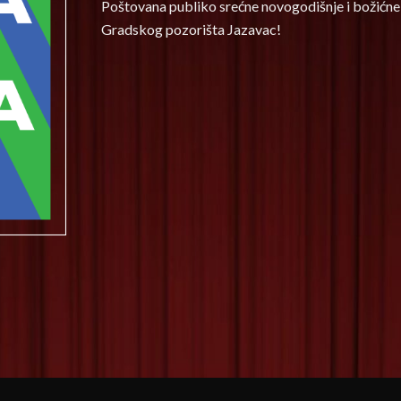
Poštovana publiko srećne novogodišnje i božićne p
Gradskog pozorišta Jazavac!