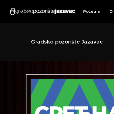
Početna
O
Gradsko pozorište Jazavac