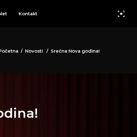
let
Kontakt
Početna
/
Novosti
/
Srećna Nova godina!
odina!