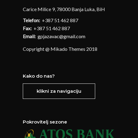
Carice Milice 9, 78000 Banja Luka, BiH
Telefon:
+387 51 462 887
Fax:
+387 51 462 887
Email:
gpjazavac@gmail.com
Copyright @ Mikado Themes 2018
Kako do nas?
klikni za navigaciju
Pokrovitelj sezone