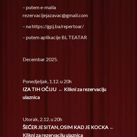
– putem e-maila
rezervacijejazavac@gmail.com
– na https://gpj.ba/repertoar/
– putem aplikacije BL TEATAR
Decembar 2025.
Ponedjeljak, 1.12. u 20h
IZA TIH OČIJU
← Klikni za rezervaciju
ulaznica
Utorak, 2.12. u 20h
ŠEĆER JE SITAN, OSIM KAD JE KOCKA
←
Klikni za rezervaciju ulaznica