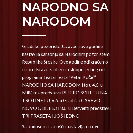
NARODNO SA
NARODOM
Gradsko pozorište Jazavac i ove godine
nastavlja saradnju sa Narodnim pozorištem
Republike Srpske. Ove godine odigraćemo
tri predstave za djecu u sklopu jednog od
programa Teatar festa “Petar Kočić”
NARODNO SA NARODOM i to u 4.6. u
Milićima predstavu PUT PO SVIJETU NA
TROTINETU, 6.6. u Gradišci CAREVO
NOVO ODIJELO i 8.6. u Derventi predstavu
TRI PRASETA I JOŠ JEDNO.
Sa ponosom i radošću nastavljamo ovu