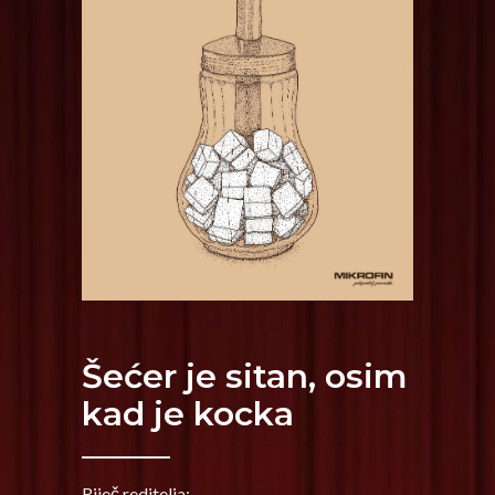
Šećer je sitan, osim
kad je kocka
Riječ reditelja: