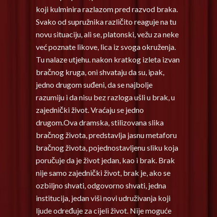
koji kulminira razlazom pred razvod braka.
Svako od supružnika različito reaguje na tu
novu situaciju, ali se, platonski, vežu za neke
već poznate likove, lica iz svoga okruženja.
Tu nalaze utjehu. nakon kratkog izleta izvan
bračnog kruga, oni shvataju da su, ipak,
jedno drugom suđeni, da se najbolje
razumiju i da nisu bez razloga ušli u brak, u
zajednički život. Vraćaju se jedno
drugom.Ova dramska, stilizovana slika
bračnog života, predstavlja jasnu metaforu
bračnog života, pojednostavljenu sliku koja
poručuje da je život jedan, kao i brak. Brak
nije samo zajednički život, brak je, ako se
ozbiljno shvati, odgovorno shvati, jedna
institucija, jedan viši novi udruživanja koji
ljude određuje za cijeli život. Nije moguće