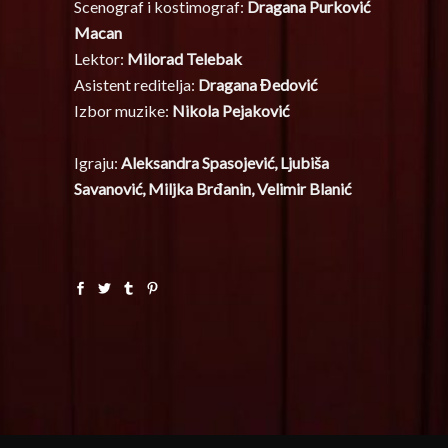
Scenograf i kostimograf:
Dragana Purković
Macan
Lektor:
Milorad Telebak
Asistent reditelja:
Dragana Đedović
Izbor muzike:
Nikola Pejaković
Igraju:
Aleksandra Spasojević, Ljubiša
Savanović, Miljka Brđanin, Velimir Blanić