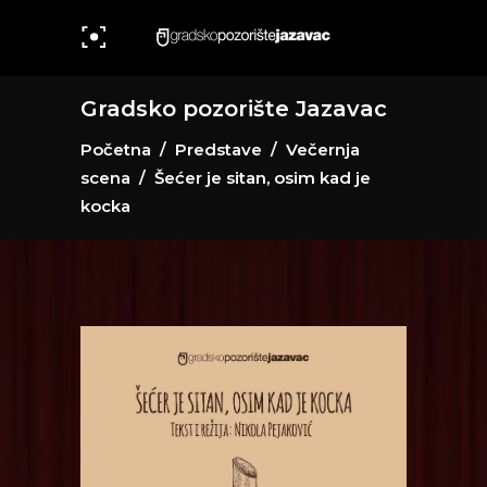
Gradsko pozorište Jazavac
Početna
/
Predstave
/
Večernja
scena
/
Šećer je sitan, osim kad je
kocka