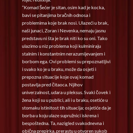
“Komad Šećer je sitan, osim kad je kocka,
bavi se pitanjima bračnih odnosa i
problemima koje brak nosi. Ulazeći u brak,
naši junaci, Zoran i Nevenka, nemaju jasnu
predstavu ni šta je brak niti ko su oni. Tako
ulazimo u niz problema koji kulminiraju
stalnim i konstantnim nerazumijevanjem i
borbom ega. Ovi problemi su prepoznatljivi
i svako ko je u braku, može da osjeti i
prepozna situacije koje ovaj komad
postavlja pred čitaoca. Njihov
univerzalnost, udara u pleksus. Svaki čovek i
žena koji su u publici, ali i u braku, osetiće u
stomaku istinitost tih situacija; osjetiće da je
borba u koju ulaze supružnici iskrena i
bespoštedna. Ta, nazigled svakodnevna i
obična prepirka, prerastu u otvoren sukob