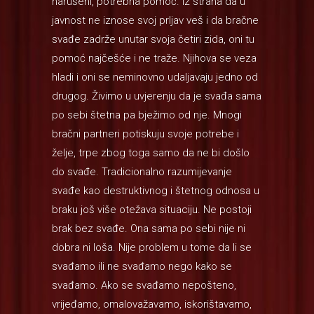
narušeni, potrebna pomoć. Iz straha da u
javnost ne iznose svoj prljav veš i da bračne
svađe zadrže unutar svoja četiri zida, oni tu
pomoć najčešće i ne traže. Njihova se veza
hladi i oni se neminovno udaljavaju jedno od
drugog. Živimo u uvjerenju da je svađa sama
po sebi štetna pa bježimo od nje. Mnogi
bračni partneri potiskuju svoje potrebe i
želje, trpe zbog toga samo da ne bi došlo
do svađe. Tradicionalno razumijevanje
svađe kao destruktivnog i štetnog odnosa u
braku još više otežava situaciju. Ne postoji
brak bez svađe. Ona sama po sebi nije ni
dobra ni loša. Nije problem u tome da li se
svađamo ili ne svađamo nego kako se
svađamo. Ako se svađamo nepošteno,
vrijeđamo, omalovažavamo, iskorištavamo,