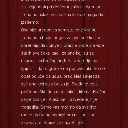
zaljubljenosti pa do ćorsokaka u kojem se
trenutno nalazimo i načina kako iz njega da
izađemo.
Ovo nije predstava samo za one koji su
trenutno u braku nego i za sve one koji se
spremaju da uplove u bračne vode, da vide
šta ih sve čeka, kao i za one koji su se
nasukali na bračne hridi, da vide gdje su
griješili i da te greške ne ponove, ukoliko se
opet odluče da uđu u brak. Naš savjet za
sve one koji su u braku je: Svađajte se, ali
pošteno! Ako ne znate kako, idite na „Bračno
savjetovanjeˮ. A ako se i razvedete, nije
tragedija. Samo vas molimo da sve što
radite radite sa osmijehom na licu. I ne
zaboravite: Smijeh je najbolji lijek!