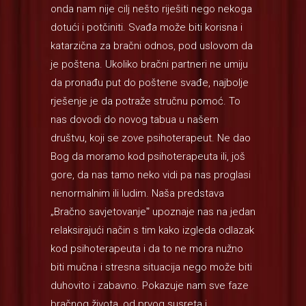
onda nam nije cilj nešto riješiti nego nekoga
dotući i potčiniti. Svađa može biti korisna i
katarzična za bračni odnos, pod uslovom da
je poštena. Ukoliko bračni partneri ne umiju
da pronađu put do poštene svađe, najbolje
rješenje je da potraže stručnu pomoć. To
nas dovodi do novog tabua u našem
društvu, koji se zove psihoterapeut. Ne dao
Bog da moramo kod psihoterapeuta ili, još
gore, da nas tamo neko vidi pa nas proglasi
nenormalnim ili ludim. Naša predstava
„Bračno savjetovanjeˮ upoznaje nas na jedan
relaksirajući način s tim kako izgleda odlazak
kod psihoterapeuta i da to ne mora nužno
biti mučna i stresna situacija nego može biti
duhovito i zabavno. Pokazuje nam sve faze
bračnog života, od prvog susreta i