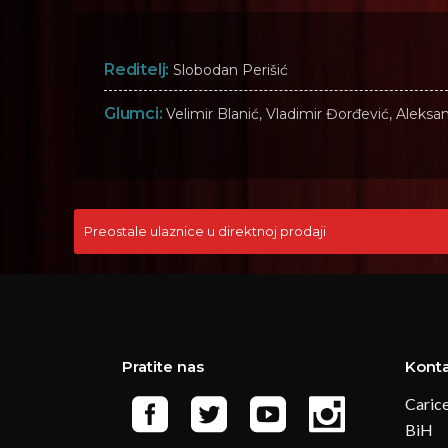
Reditelj:
Slobodan Perišić
Glumci:
Velimir Blanić, Vladimir Đorđević, Aleksa
Preostale ulaznice u direktnoj prodaji
Pratite nas
Kont
Carice
BiH