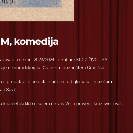
M, komedija
 Jazavac u sezoni 2023/2024. je kabare KROZ ŽIVOT SA
taje u koprodukciji sa Gradskim pozorištem Gradiška.
ga u predstavi je orkestar sačinjen od glumaca i muzičara:
lan Savić.
 kabaretski klub u kojem će vas Veljo provesti kroz svoj i vaš