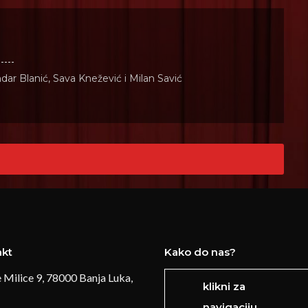
ndar Blanić, Sava Knežević i Milan Savić
akt
Kako do nas?
 Milice 9, 78000 Banja Luka,
klikni za
navigaciju