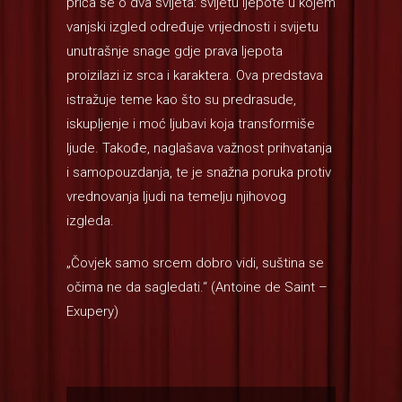
priča se o dva svijeta: svijetu ljepote u kojem
vanjski izgled određuje vrijednosti i svijetu
unutrašnje snage gdje prava ljepota
proizilazi iz srca i karaktera. Ova predstava
istražuje teme kao što su predrasude,
iskupljenje i moć ljubavi koja transformiše
ljude. Takođe, naglašava važnost prihvatanja
i samopouzdanja, te je snažna poruka protiv
vrednovanja ljudi na temelju njihovog
izgleda.
„Čovjek samo srcem dobro vidi, suština se
očima ne da sagledati.“ (Antoine de Saint –
Exupery)