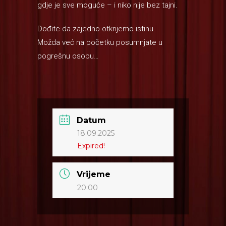
gdje je sve moguće – i niko nije bez tajni.
Dođite da zajedno otkrijemo istinu.
Možda već na početku posumnjate u
pogrešnu osobu…
Datum
18.09.2025
Expired!
Vrijeme
20:00