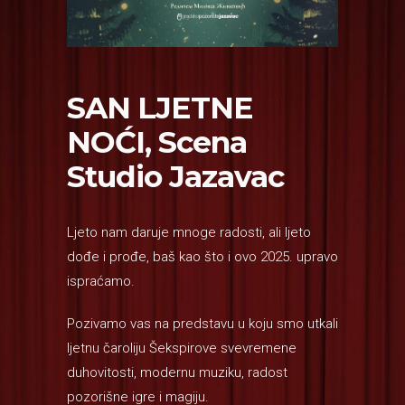
SAN LJETNE
NOĆI, Scena
Studio Jazavac
Ljeto nam daruje mnoge radosti, ali ljeto
dođe i prođe, baš kao što i ovo 2025. upravo
ispraćamo.
Pozivamo vas na predstavu u koju smo utkali
ljetnu čaroliju Šekspirove svevremene
duhovitosti, modernu muziku, radost
pozorišne igre i magiju.