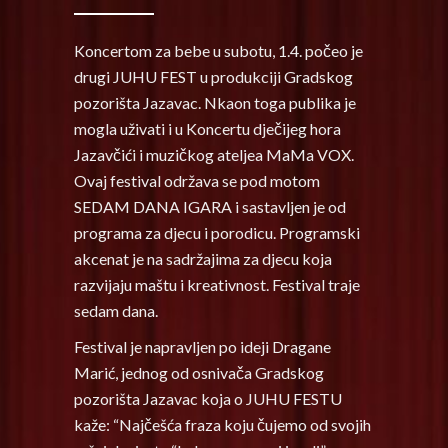
Koncertom za bebe u subotu, 1.4. počeo je
drugi JUHU FEST u produkciji Gradskog
pozorišta Jazavac. Nkaon toga publika je
mogla uživati i u Koncertu dječijeg hora
Jazavčići i muzičkog ateljea MaMa VOX.
Ovaj festival održava se pod motom
SEDAM DANA IGARA i sastavljen je od
programa za djecu i porodicu. Programski
akcenat je na sadržajima za djecu koja
razvijaju maštu i kreativnost. Festival traje
sedam dana.
Festival je napravljen po ideji Dragane
Marić, jednog od osnivača Gradskog
pozorišta Jazavac koja o JUHU FESTU
kaže: “Najčešća fraza koju čujemo od svojih