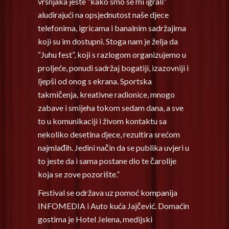
vršnjaka jeste “kako smo se mi igrali”
aludirajući na opsjednutost naše djece
telefonima, igricama i banalnim sadržajima
koji su im dostupni. Stoga nam je želja da
“Juhu fest”, koji s razlogom organizujemo u
proljeće, ponudi sadržaj bogatiji, izazovniji i
ljepši od onog s ekrana. Sportska
takmičenja, kreativne radionice, mnogo
zabave i smijeha tokom sedam dana, a sve
to u komunikaciji i živom kontaktu sa
nekoliko desetina djece, rezultira srećom
najmlađih. Jedini način da se publika uvjeri u
to jeste da i sama postane dio te čarolije
koja se zove pozorište.”
Festival se održava uz pomoć kompanija
INFOMEDIA i Auto kuća Jajčević. Domaćin
gostima je Hotel Jelena, medijski