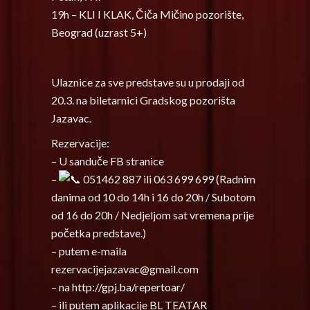
19h – KLI I KLAK, Čiča Mičino pozorište,
Beograd (uzrast 5+)
Ulaznice za sve predstave su u prodaji od
20.3. na biletarnici Gradskog pozorišta
Jazavac.
Rezervacije:
– U sanduče FB stranice
–
051462 887 ili 063 699 699 (Radnim
danima od 10 do 14h i 16 do 20h / Subotom
od 16 do 20h / Nedjeljom sat vremena prije
početka predstave.)
– putem e-maila
rezervacijejazavac@gmail.com
– na
http://gpj.ba/repertoar/
– ili putem aplikacije BL TEATAR