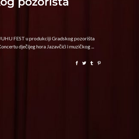
og pozorišta
i JUHU FEST u produkciji Gradskog pozorišta
 Koncertu dječijeg hora Jazavčići i muzičkog