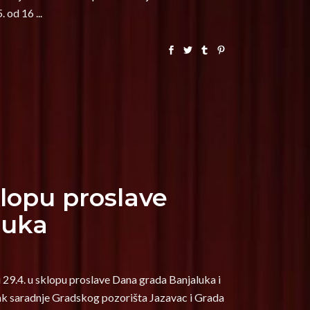
5. od 16
opu proslave
luka
.4. u sklopu proslave Dana grada Banjaluka i
vak saradnje Gradskog pozorišta Jazavac i Grada