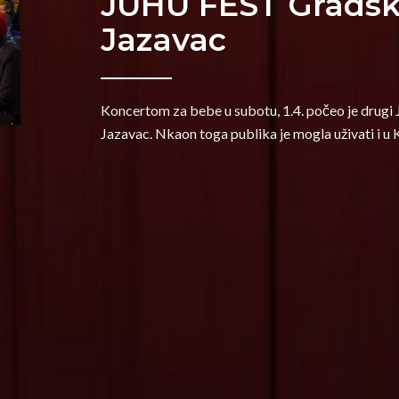
JUHU FEST Gradsk
Jazavac
Koncertom za bebe u subotu, 1.4. počeo je drug
Jazavac. Nkaon toga publika je mogla uživati i u