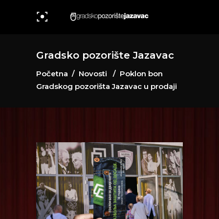
Gradsko pozorište Jazavac
Početna
/
Novosti
/
Poklon bon
Gradskog pozorišta Jazavac u prodaji