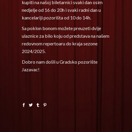
kupiti na našoj biletarnici svaki dan osim
nedjelje od 16 do 20h i svaki radni dan u
kancelariji pozorišta od 10 do 14h.
Sa poklon bonom možete preuzeti dvije
ulaznice za bilo koju od predstava na našem
redovnom repertoaru do kraja sezone
2024/2025.
Dobro nam došli u Gradsko pozorište
Jazavac!