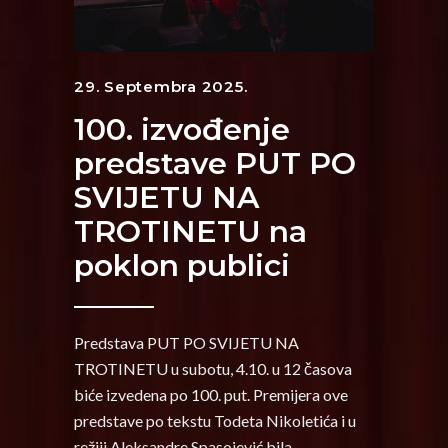
29. Septembra 2025.
100. izvođenje
predstave PUT PO
SVIJETU NA
TROTINETU na
poklon publici
Predstava PUT PO SVIJETU NA
TROTINETU u subotu, 4.10. u 12 časova
biće izvedena po 100. put. Premijera ove
predstave po tekstu Todeta Nikoletića i u
režiji Aleksandre Spasojević bila