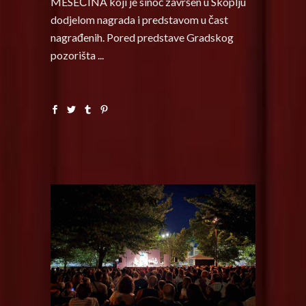
MESEČINA koji je sinoć završen u Skoplju
dodjelom nagrada i predstavom u čast
nagrađenih. Pored predstave Gradskog
pozorišta