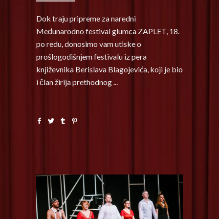
Dok traju pripreme za naredni
Međunarodno festival glumca ZAPLET, 18.
po redu, donosimo vam utiske o
prošlogodišnjem festivalu iz pera
književnika Berislava Blagojevića, koji je bio
i član žirija prethodnog