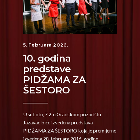
5. Februara 2026.
10. godina
predstave
PIDŽAMA ZA
ŠESTORО
U subotu, 7.2. u Gradskom pozorištu
Jazavac biće izvedena predstava
PIDŽAMA ZA ŠESTORO koja je premijerno
izvedena 28. februara 2016. godine.