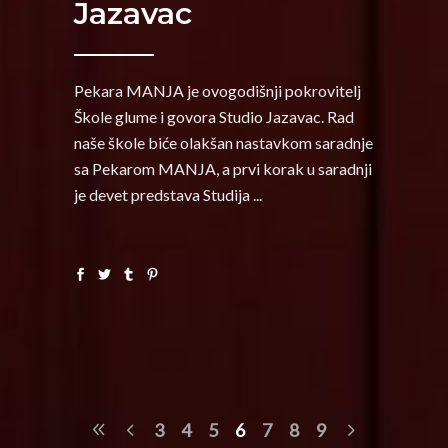
Jazavac
Pekara MANJA je ovogodišnji pokrovitelj
Škole glume i govora Studio Jazavac. Rad
naše škole biće olakšan nastavkom saradnje
sa Pekarom MANJA, a prvi korak u saradnji
je devet predstava Studija
3
4
5
6
7
8
9