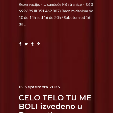
Rezervacije: – U sanduče FB stranice – 063
699 699 ili 051 462 887 (Radnim danima od
10 do 14h i od 16 do 20h / Subotom od 16
do
15. Septembra 2025.
CELO TELO TU ME
BOLI izvedeno u