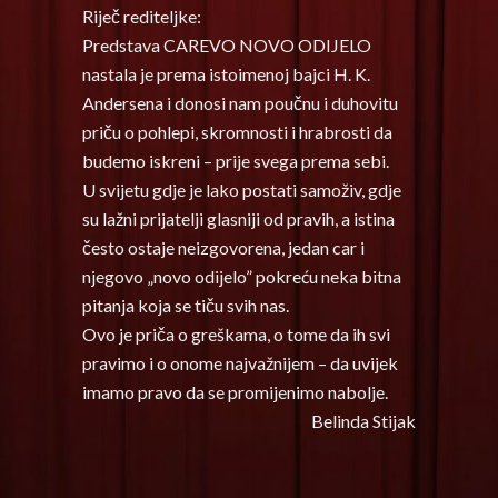
Riječ rediteljke:
Predstava CAREVO NOVO ODIJELO
nastala je prema istoimenoj bajci H. K.
Andersena i donosi nam poučnu i duhovitu
priču o pohlepi, skromnosti i hrabrosti da
budemo iskreni – prije svega prema sebi.
U svijetu gdje je lako postati samoživ, gdje
su lažni prijatelji glasniji od pravih, a istina
često ostaje neizgovorena, jedan car i
njegovo „novo odijelo” pokreću neka bitna
pitanja koja se tiču svih nas.
Ovo je priča o greškama, o tome da ih svi
pravimo i o onome najvažnijem – da uvijek
imamo pravo da se promijenimo nabolje.
Belinda Stijak