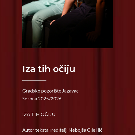
Iza tih očiju
Gradsko pozorište Jazavac
Sezona 2025/2026
IZA TIH OČIJU
Autor teksta i reditelj: Nebojša Cile Ilić