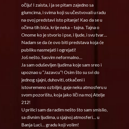
očiju! I zaista, i ja se pitam zajedno sa
glumcima, i svima koji su učestvovali u radu
na ovoj predstavi isto pitanje! Kao da se u
očima tih bića, krije neka – tajna. Tajna o
Onome ko je stvorio i pse, i ljude, i svu tvar…
Nadam se da će ovo biti predstava koja će
publiku nasmejati i ogrejati!
Još nešto. Sasvim neformalno…
Ja sam oduševljen ljudima koje sam sreo i
upoznao u “Jazavcu”! Osim što su svi do
jednog sjajni, duhoviti, otkačeni i
istovremeno ozbiljni, gaje neku atmosferu u
svom pozorištu, koja jako liči na moj Atelje
212!
U prilici sam da radim nešto što sam smislio,
sa divnim ljudima, u sjajnoj atmosferi… u
Banja Luci… gradu koji volim!