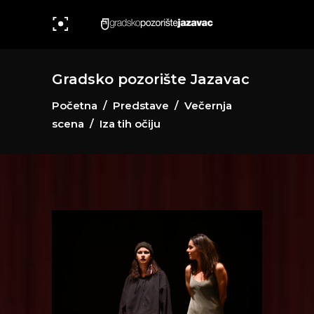
Gradsko pozorište Jazavac
Početna
/
Predstave
/
Večernja
scena
/
Iza tih očiju