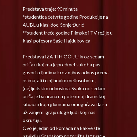
Predstava traje: 90 minuta
*studentica četvrte godine Produkcije na
AUBL u klasi doc. Sonje Đurić
**student treće godine Filmske i TV režije u
klasi pofesora Saše Hajdukovića
Predstava IZA TIH OČIJU kroz sedam
priča u kojima je predmet sukoba pas
govori o ljudima kroz njihov odnos prema
psima, ali i o njihovim međusobnim,
(ne)ljudskim odnosima. Svaka od sedam
priča je bazirana na potentnoj dramskoj
situaciji koja glumcima omogućava da sa
uživanjem igraju uloge ljudi koji nas
okružuju.
Ovo je jedan od komada na kakve ste
navikli u Gradskom pozorištu Jazavac –