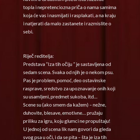
topla i nepretenciozna priča o nama samima
koja će vas i nasmijati i rasplakati, a na kraju
i natjerati da malo zastanete i razmislite o
sebi.
Riječ reditelja:
Predstava “Iza tih očiju ” je sastavljena od
sedam scena. Svaka od njih je o nekom psu.
Pas je problem, pomoć, deo ostavinske
rasprave, sredstvo za upoznavanje onih koji
su usamljeni, predmet sukoba, itd…
Scene su (ako smem da kažem) – nežne,
duhovite, blesave, emotivne… pružaju
priliku za igru, koju glumci ne propuštaju!
U jednoj od scena lik nam govori da gleda
svog psa u oči, i da se pita – šta je iza tih