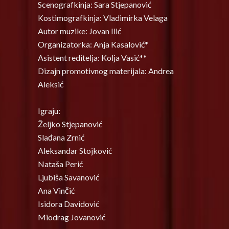
Scenografkinja: Sara Stjepanović
Kostimografkinja: Vladimirka Velaga
Autor muzike: Jovan Ilić
Organizatorka: Anja Kasalović*
Asistent reditelja: Kolja Vasić**
Dizajn promotivnog materijala: Andrea
Aleksić
Igraju:
Željko Stjepanović
Slađana Zrnić
Aleksandar Stojković
Nataša Perić
Ljubiša Savanović
Ana Vinčić
Isidora Davidović
Miodrag Jovanović