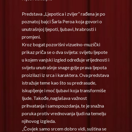
Predstava ,,Ljepotica i zvijer“ rađena je po
poznatoj bajci Šarla Peroa koja govori o
unutrašnjoj ljepoti, ljubavi, hrabrosti i
promjeni.
Kroz bogat pozorišni vizuelno-muzički
prikaz priča se o dva svijeta: svijetu ljepote
u kojem vanjski izgled određuje vrijednosti i
svijetu unutrašnje snage gdje prava ljepota
proizilazi iz srca i karaktera. Ova predstava
istražuje teme kao što su predrasude,
iskupljenje i moć ljubavi koja transformiše
ljude. Takođe, naglašava važnost
prihvatanja i samopouzdanja, te je snažna
poruka protiv vrednovanja ljudi na temelju
njihovog izgleda.
„Čovjek samo srcem dobro vidi, suština se