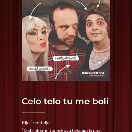
Celo telo tu me boli
Riječ reditelja:
“Izabrali smo Joneskovu Lekciju da nam