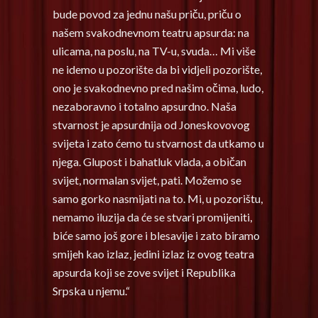
bude povod za jednu našu priču, priču o
našem svakodnevnom teatru apsurda: na
ulicama, na poslu, na TV-u, svuda… Mi više
ne idemo u pozorište da bi vidjeli pozorište,
ono je svakodnevno pred našim očima, ludo,
nezaboravno i totalno apsurdno. Naša
stvarnost je apsurdnija od Joneskovovog
svijeta i zato ćemo tu stvarnost da utkamo u
njega. Glupost i bahatluk vlada, a običan
svijet, normalan svijet, pati. Možemo se
samo gorko nasmijati na to. Mi, u pozorištu,
nemamo iluzija da će se stvari promijeniti,
biće samo još gore i blesavije i zato biramo
smijeh kao izlaz, jedini izlaz iz ovog teatra
apsurda koji se zove svijet i Republika
Srpska u njemu.“