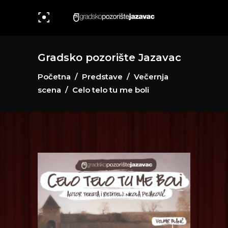
Gradsko pozorište Jazavac
Početna
/
Predstave
/
Večernja
scena
/
Celo telo tu me boli