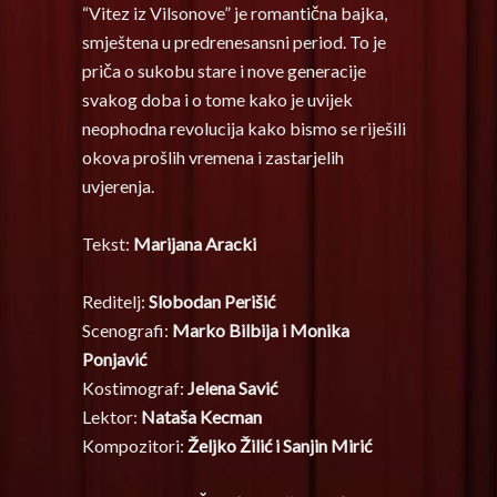
“Vitez iz Vilsonove” je romantična bajka,
smještena u predrenesansni period. To je
priča o sukobu stare i nove generacije
svakog doba i o tome kako je uvijek
neophodna revolucija kako bismo se riješili
okova prošlih vremena i zastarjelih
uvjerenja.
Tekst:
Marijana Aracki
Reditelj:
Slobodan Perišić
Scenografi:
Marko Bilbija i Monika
Ponjavić
Kostimograf:
Jelena Savić
Lektor:
Nataša Kecman
Kompozitori:
Željko Žilić i Sanjin Mirić