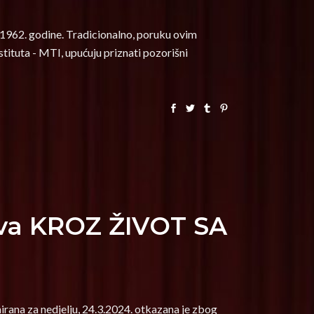
d 1962. godine. Tradicionalno, poruku ovim
tuta - MTI, upućuju priznati pozorišni
va KROZ ŽIVOT SA
na za nedjelju, 24.3.2024. otkazana je zbog