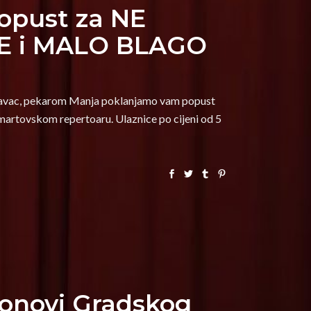
opust za NE
E i MALO BLAGO
azavac, pekarom Manja poklanjamo vam popust
 martovskom repertoaru. Ulaznice po cijeni od 5
bonovi Gradskog