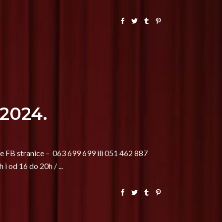
 2024.
e FB stranice – 063 699 699 ili 051 462 887
 i od 16 do 20h /